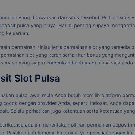
ambilan yang ditawarkan dari situs tersebut. Pilihlah sit
deposit pulsa yang biaya. Hal ini penting supaya mengopt
ng keluarkan.
n permainan, tinjau jenis permainan slot yang tersedia pa
rmainan slot yang keren serta fitur bonus yang menguntu
service yang siap memberikan bantuan di mana saja anda
it Slot Pulsa
akan pulsa, awal mula Anda butuh memilih platform permai
 cocok dengan provider Anda, seperti Indosat. Anda dapa
osit. Selalu perhatikan juga ketentuan serta ketentuan yan
berikutnya adalah menentukan pilihan permainan deposit m
an. Pastikan untuk memilih nominal yang sesuai dengan limi