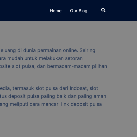
Search
Home
Our Blog
eluang di dunia permainan online. Seiring
cara mudah untuk melakukan setoran
ebsite slot pulsa, dan bermacam-macam pilihan
dia, termasuk slot pulsa dari Indosat, slot
itus deposit pulsa paling baik dan paling aman
ang meliputi cara mencari link deposit pulsa