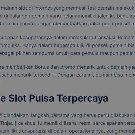
rmainan slot di internet yang memfasilitasi pemain melaku
l di kalangan pemain yang belum memiliki jalan ke bank ata
ermain hanya dengan memanfaatkan pulsa pada ponsel m
emudahan kecepatannya dalam melakukan transaksi. Pemain 
pleks. Hanya dalam beberapa klik di ponsel, pemain bis
a sebagai pilihan sempurna untuk para pemula maupun pema
mana memberikan bonus dan promo menarik untuk pemain ya
saha menarik tersendiri. Dengan cara ini, pemain bisa me
.
 Slot Pulsa Terpercaya
at diandalkan, langkah pertama yang harus perlu dilakukan
injau jika situs itu memiliki lisensi resmi serta apakah terd
memiliki transparansi di dalam operasionalnya, yang mencak