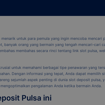
an menarik untuk para pemula yang ingin mencoba mencari p
lot, banyak orang yang bermain yang tengah mencari-cari 
membahas membahas secara rinci tentang link slot pulsa, w
 krusial untuk memahami berbagai tipe penawaran yang terse
ambahan. Dengan informasi yang tepat, Anda dapat memilih s
reng sejumlah aspek penting di dunia slot deposit pulsa, y
a mengoptimalkan pengalaman Anda ketika bermain Anda.
posit Pulsa ini