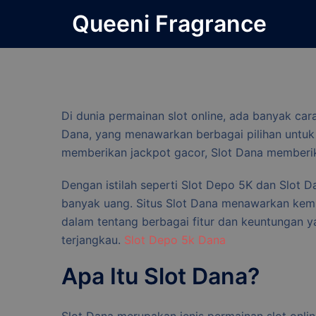
Skip
Queeni Fragrance
to
content
Di dunia permainan slot online, ada banyak car
Dana, yang menawarkan berbagai pilihan untuk 
memberikan jackpot gacor, Slot Dana memberi
Dengan istilah seperti Slot Depo 5K dan Slot 
banyak uang. Situs Slot Dana menawarkan kemu
dalam tentang berbagai fitur dan keuntungan 
terjangkau.
Slot Depo 5k Dana
Apa Itu Slot Dana?