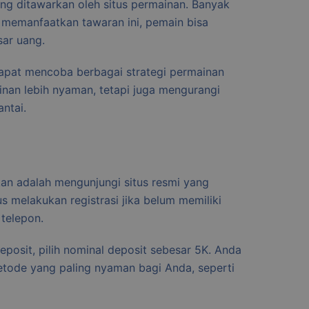
ing ditawarkan oleh situs permainan. Banyak
 memanfaatkan tawaran ini, pemain bisa
ar uang.
dapat mencoba berbagai strategi permainan
nan lebih nyaman, tetapi juga mengurangi
ntai.
an adalah mengunjungi situs resmi yang
s melakukan registrasi jika belum memiliki
 telepon.
posit, pilih nominal deposit sebesar 5K. Anda
etode yang paling nyaman bagi Anda, seperti