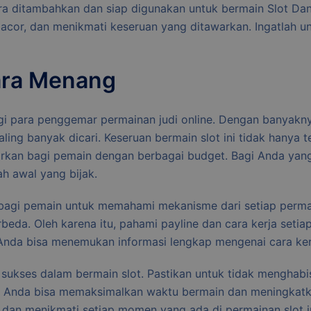
era ditambahkan dan siap digunakan untuk bermain Slot Dan
acor, dan menikmati keseruan yang ditawarkan. Ingatlah u
ara Menang
gi para penggemar permainan judi online. Dengan banyakn
ling banyak dicari. Keseruan bermain slot ini tidak hanya 
arkan bagi pemain dengan berbagai budget. Bagi Anda yan
h awal yang bijak.
agi pemain untuk memahami mekanisme dari setiap permaina
beda. Oleh karena itu, pahami payline dan cara kerja seti
, Anda bisa menemukan informasi lengkap mengenai cara kerj
i sukses dalam bermain slot. Pastikan untuk tidak menghabi
k, Anda bisa memaksimalkan waktu bermain dan meningkat
dan menikmati setiap momen yang ada di permainan slot in