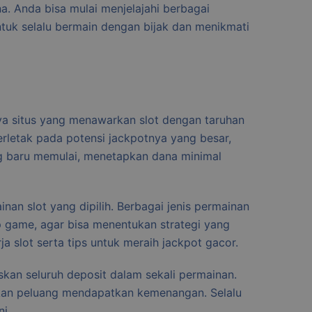
a. Anda bisa mulai menjelajahi berbagai
ntuk selalu bermain dengan bijak dan menikmati
ya situs yang menawarkan slot dengan taruhan
terletak pada potensi jackpotnya yang besar,
g baru memulai, menetapkan dana minimal
n slot yang dipilih. Berbagai jenis permainan
ap game, agar bisa menentukan strategi yang
a slot serta tips untuk meraih jackpot gacor.
skan seluruh deposit dalam sekali permainan.
kan peluang mendapatkan kemenangan. Selalu
i.