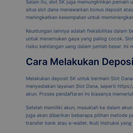
Selain itu, slot 5K juga memungkinkan pemain 
situs slot dana menawarkan bonus deposit ata
meningkatkan kesempatan untuk memenangkan j
Keuntungan lainnya adalah fleksibilitas dalam
untuk menemukan gaya yang paling cocok. Slot
risiko kehilangan uang dalam jumlah besar. In
Cara Melakukan Deposi
Melakukan deposit 5K untuk bermain Slot Dana
menyediakan layanan Slot Dana, seperti https:/
akun. Proses pendaftaran ini biasanya memerlu
Setelah memiliki akun, masuklah ke dalam akun 
juga akan diberikan beberapa pilihan metode 
transfer bank atau e-wallet. Ikuti instruksi yan