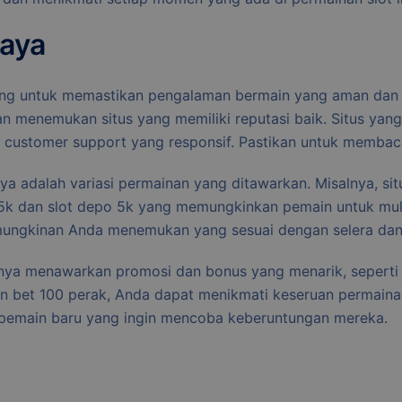
caya
nting untuk memastikan pengalaman bermain yang aman da
an menemukan situs yang memiliki reputasi baik. Situs yan
 customer support yang responsif. Pastikan untuk membaca
caya adalah variasi permainan yang ditawarkan. Misalnya, s
 5k dan slot depo 5k yang memungkinkan pemain untuk mul
mungkinan Anda menemukan yang sesuai dengan selera dan 
iasanya menawarkan promosi dan bonus yang menarik, sepert
in bet 100 perak, Anda dapat menikmati keseruan permain
agi pemain baru yang ingin mencoba keberuntungan mereka.