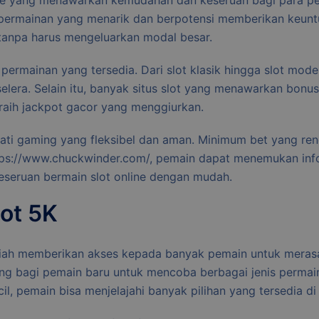
ine yang menawarkan kemudahan dan keseruan bagi para pem
permainan yang menarik dan berpotensi memberikan keuntun
tanpa harus mengeluarkan modal besar.
i permainan yang tersedia. Dari slot klasik hingga slot mo
 selera. Selain itu, banyak situs slot yang menawarkan bo
aih jackpot gacor yang menggiurkan.
ti gaming yang fleksibel dan aman. Minimum bet yang rend
tps://www.chuckwinder.com/, pemain dapat menemukan infor
seruan bermain slot online dengan mudah.
ot 5K
upiah memberikan akses kepada banyak pemain untuk mera
g bagi pemain baru untuk mencoba berbagai jenis permain
l, pemain bisa menjelajahi banyak pilihan yang tersedia di 