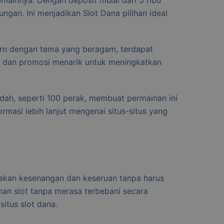
ainnya. Dengan deposit mulai dari 5 ribu
gan. Ini menjadikan Slot Dana pilihan ideal
dern dengan tema yang beragam, terdapat
nus dan promosi menarik untuk meningkatkan
ah, seperti 100 perak, membuat permainan ini
masi lebih lanjut mengenai situs-situs yang
sakan kesenangan dan keseruan tanpa harus
an slot tanpa merasa terbebani secara
situs slot dana.