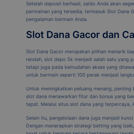
Setelah deposit berhasil, saldo Anda akan seg
permainan yang tersedia, termasuk Slot Dana G
pengalaman bermain Anda.
Slot Dana Gacor dan C
Slot Dana Gacor merupakan pilihan menarik ba
rendah, slot depo 5k menjadi salah satu yang pa
tetapi juga pada kemudahan akses yang ditaw
untuk bermain seperti 100 perak menjadi langka
Untuk meningkatkan peluang menang, penting b
slot dana menawarkan fitur dan bonus yang ber
tepat. Melalui situs slot dana yang terpercaya
Selain itu, pengelolaan dana juga menjadi kunc
Dengan menerapkan strategi betting yang bai
ingat untuk bermain secara bertanggung jawab 