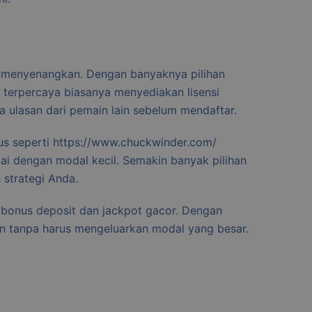
n menyenangkan. Dengan banyaknya pilihan
g terpercaya biasanya menyediakan lisensi
 ulasan dari pemain lain sebelum mendaftar.
itus seperti https://www.chuckwinder.com/
ai dengan modal kecil. Semakin banyak pilihan
strategi Anda.
i bonus deposit dan jackpot gacor. Dengan
an tanpa harus mengeluarkan modal yang besar.